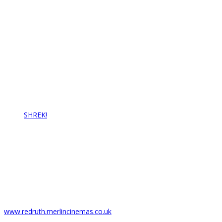
Contact Us
Redruth Amateur Musical & Pantomime Society
Email: info@rampstheatre.org
Latest News…
SHREK!
17/07/2021
Box Office
Regal Theatre
6 Fore St,
Redruth TR15 2AZ
T: 01209 216278
www.redruth.merlincinemas.co.uk